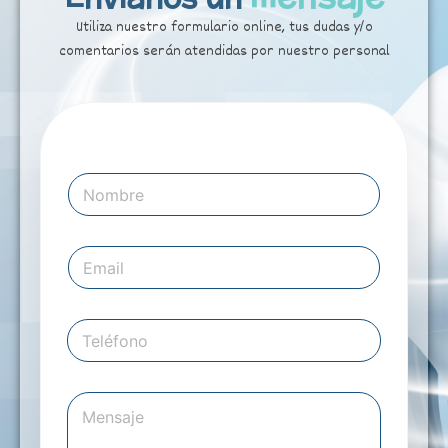
Utiliza nuestro formulario online, tus dudas y/o
comentarios serán atendidas por nuestro personal
U
r
N
l
o
m
b
E
r
m
e
a
*
i
T
l
e
*
l
é
M
f
e
o
n
n