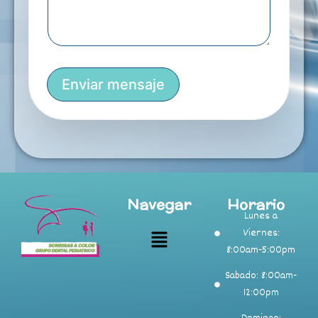
s
o
a
*
j
e
*
Enviar mensaje
Navegar
Horario
Lunes a
Viernes:
8:00am-5:00pm
Sabado: 8:00am-
12:00pm