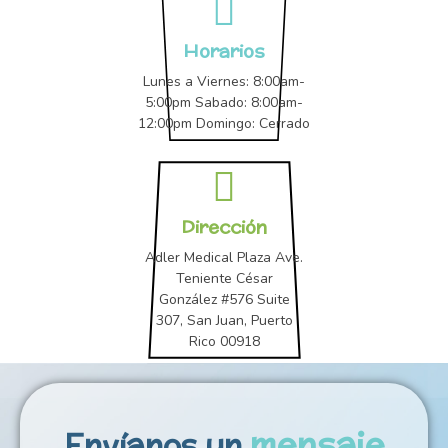
Horarios
Lunes a Viernes: 8:00am-
5:00pm Sabado: 8:00am-
12:00pm Domingo: Cerrado
Dirección
Adler Medical Plaza Ave.
Teniente César
González #576 Suite
307, San Juan, Puerto
Rico 00918
mensaje
Envíanos un