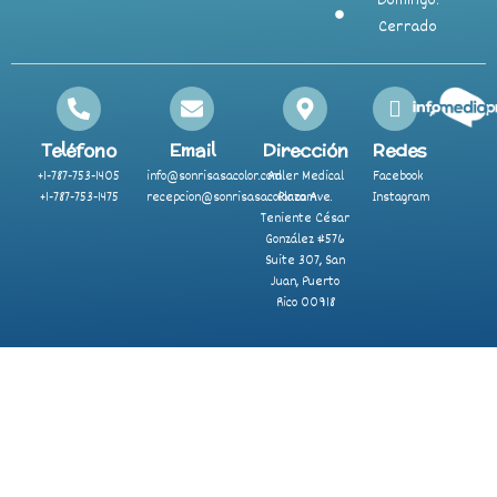
Domingo:
Cerrado
Teléfono
Email
Dirección
Redes
+1-787-753-1405
info@sonrisasacolor.com
Adler Medical
Facebook
+1-787-753-1475
recepcion@sonrisasacolor.com
Plaza Ave.
Instagram
Teniente César
González #576
Suite 307, San
Juan, Puerto
Rico 00918