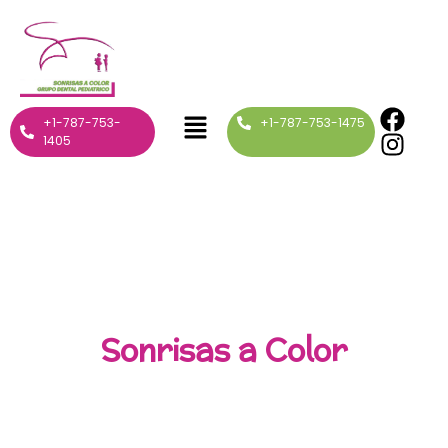
+1-787-753-
+1-787-753-1475
1405
Bienvenidos a
Sonrisas a Color
Descubre cómo podemos ayudarte a mantener la
salud dental de tus pequeños.